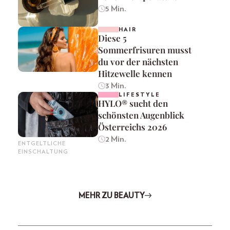
5 Min.
HAIR
Diese 5
Sommerfrisuren musst
du vor der nächsten
Hitzewelle kennen
3 Min.
LIFESTYLE
HYLO® sucht den
schönsten Augenblick
Österreichs 2026
2 Min.
ENTGELTLICHE
EINSCHALTUNG
MEHR ZU BEAUTY