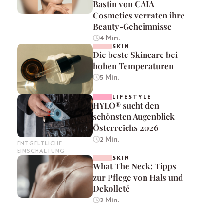
Bastin von CAIA
Cosmetics verraten ihre
Beauty-Geheimnisse
4 Min.
SKIN
Die beste Skincare bei
hohen Temperaturen
5 Min.
LIFESTYLE
HYLO® sucht den
schönsten Augenblick
Österreichs 2026
2 Min.
ENTGELTLICHE
EINSCHALTUNG
SKIN
What The Neck: Tipps
zur Pflege von Hals und
Dekolleté
2 Min.