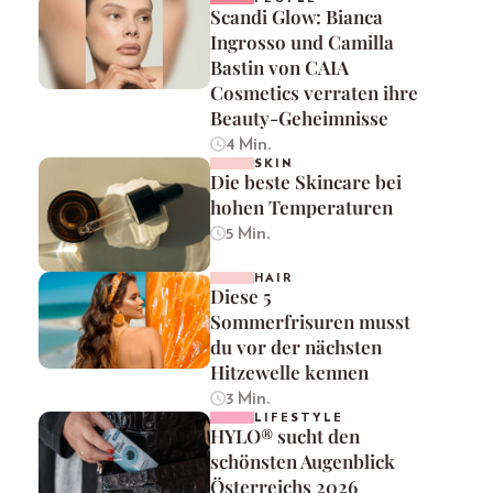
Scandi Glow: Bianca
Ingrosso und Camilla
Bastin von CAIA
Cosmetics verraten ihre
Beauty-Geheimnisse
4 Min.
SKIN
Die beste Skincare bei
hohen Temperaturen
5 Min.
HAIR
Diese 5
Sommerfrisuren musst
du vor der nächsten
Hitzewelle kennen
3 Min.
LIFESTYLE
HYLO® sucht den
schönsten Augenblick
Österreichs 2026