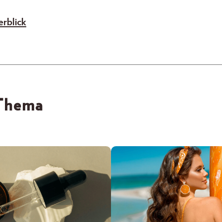
rblick
 Thema