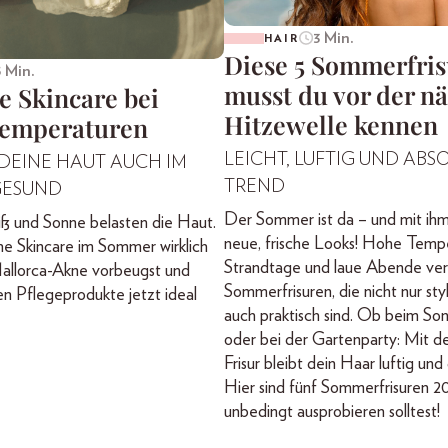
3 Min.
HAIR
Diese 5 Sommerfri
5 Min.
musst du vor der n
e Skincare bei
Hitzewelle kennen
emperaturen
LEICHT, LUFTIG UND ABS
 DEINE HAUT AUCH IM
TREND
GESUND
Der Sommer ist da – und mit ihm 
ß und Sonne belasten die Haut.
neue, frische Looks! Hohe Temp
he Skincare im Sommer wirklich
Strandtage und laue Abende ver
 Mallorca-Akne vorbeugst und
Sommerfrisuren, die nicht nur sty
en Pflegeprodukte jetzt ideal
auch praktisch sind. Ob beim S
oder bei der Gartenparty: Mit de
Frisur bleibt dein Haar luftig und
Hier sind fünf Sommerfrisuren 20
unbedingt ausprobieren solltest!