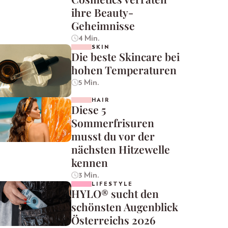
ihre Beauty-
Geheimnisse
4 Min.
SKIN
Die beste Skincare bei
hohen Temperaturen
5 Min.
HAIR
Diese 5
Sommerfrisuren
musst du vor der
nächsten Hitzewelle
kennen
3 Min.
LIFESTYLE
HYLO® sucht den
schönsten Augenblick
Österreichs 2026