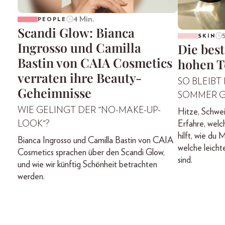
4 Min.
PEOPLE
Scandi Glow: Bianca
SKIN
Ingrosso und Camilla
Die best
Bastin von CAIA Cosmetics
hohen T
verraten ihre Beauty-
SO BLEIBT
Geheimnisse
SOMMER 
WIE GELINGT DER "NO-MAKE-UP-
Hitze, Schwei
LOOK"?
Erfahre, welc
hilft, wie du
Bianca Ingrosso und Camilla Bastin von CAIA
welche leicht
Cosmetics sprachen über den Scandi Glow,
sind.
und wie wir künftig Schönheit betrachten
werden.