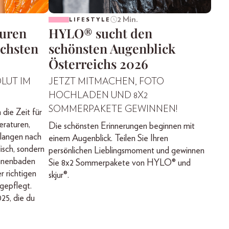
2 Min.
LIFESTYLE
suren
HYLO® sucht den
ächsten
schönsten Augenblick
Österreichs 2026
OLUT IM
JETZT MITMACHEN, FOTO
HOCHLADEN UND 8X2
SOMMERPAKETE GEWINNEN!
die Zeit für
eraturen,
Die schönsten Erinnerungen beginnen mit
langen nach
einem Augenblick. Teilen Sie Ihren
lisch, sondern
persönlichen Lieblingsmoment und gewinnen
onnenbaden
Sie 8x2 Sommerpakete von HYLO® und
r richtigen
skjur®.
 gepflegt.
25, die du