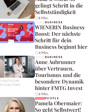
gelingt Schritt in die
Selbstständigkeit
8 Min.
BUSINESS
WIENERIN Business
Boost: Der nächste
Schritt für dein
Business beginnt hier
4 Min.
BUSINESS
Anne Aubrunner
über Vertrauen,
Tourismus und die
besondere Dynamik
TGELTLICHE
INSCHALTUNG
hinter FMTG Invest
6 Min.
PEOPLE
Pamela Obermaier:
So geht Selbstwert!