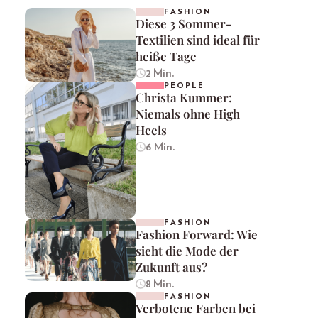
FASHION
Diese 3 Sommer-
Textilien sind ideal für
heiße Tage
2 Min.
PEOPLE
Christa Kummer:
Niemals ohne High
Heels
6 Min.
FASHION
Fashion Forward: Wie
sieht die Mode der
Zukunft aus?
8 Min.
FASHION
Verbotene Farben bei