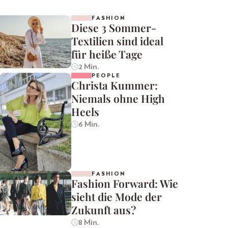
FASHION
Diese 3 Sommer-
Textilien sind ideal
für heiße Tage
2 Min.
PEOPLE
Christa Kummer:
Niemals ohne High
Heels
6 Min.
FASHION
Fashion Forward: Wie
sieht die Mode der
Zukunft aus?
8 Min.