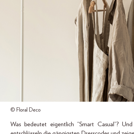
© Floral Deco
Was bedeutet eigentlich “Smart Casual”? Und i
entschlüsseln die gängigsten Dresscodes und zeige