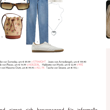
d eignet sich hervorragend für informelle