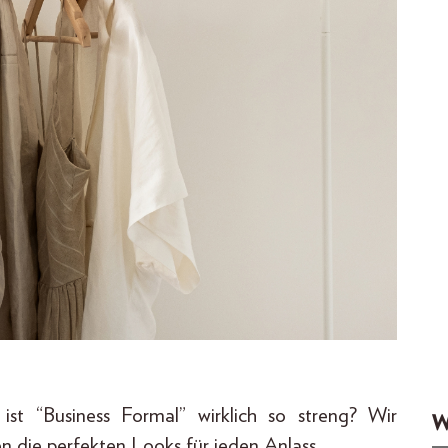
st “Business Formal” wirklich so streng? Wir
W
n die perfekten Looks für jeden Anlass.