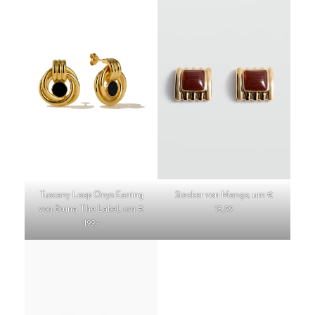
Tuscany Loop Onyx Earring
Stecker von Mango, um €
von Bruna The Label, um €
15,99
199,-