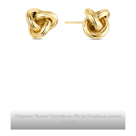
Ohrstecker “Knoten” Gold 585 von d’Or, bei Dorotheum Juwelier
um € 599,-