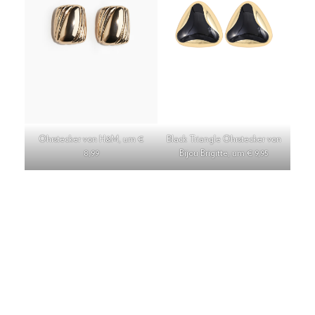
Ohrstecker von H&M, um €
Black Triangle Ohrstecker von
8,99
Bijou Brigitte, um € 9,95