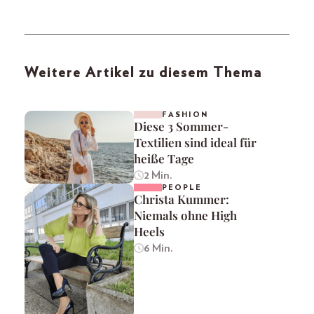
Weitere Artikel zu diesem Thema
FASHION
Diese 3 Sommer-
Textilien sind ideal für
heiße Tage
2 Min.
PEOPLE
Christa Kummer:
Niemals ohne High
Heels
6 Min.