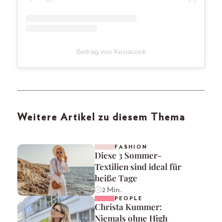
Beitrag von Keziacook
Weitere Artikel zu diesem Thema
FASHION
Diese 3 Sommer-
Textilien sind ideal für
heiße Tage
2 Min.
PEOPLE
Christa Kummer:
Niemals ohne High