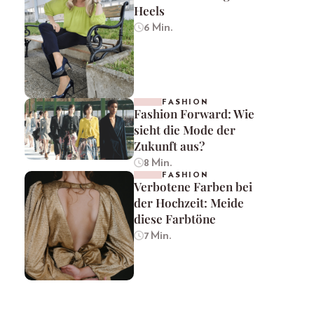
Heels
6 Min.
FASHION
Fashion Forward: Wie
sieht die Mode der
Zukunft aus?
8 Min.
FASHION
Verbotene Farben bei
der Hochzeit: Meide
diese Farbtöne
7 Min.