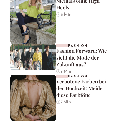
Niemals ohne High
Heels
6 Min.
FASHION
Fashion Forward: Wie
sieht die Mode der
Zukunft aus?
8 Min.
FASHION
Verbotene Farben bei
der Hochzeit: Meide
diese Farbtöne
7 Min.