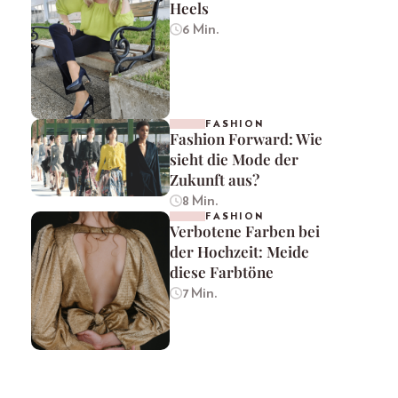
Heels
6 Min.
FASHION
Fashion Forward: Wie
sieht die Mode der
Zukunft aus?
8 Min.
FASHION
Verbotene Farben bei
der Hochzeit: Meide
diese Farbtöne
7 Min.