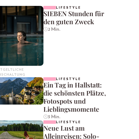
LIFESTYLE
SIEBEN Stunden für
den guten Zweck
2 Min.
TGELTLICHE
INSCHALTUNG
LIFESTYLE
Ein Tag in Hallstatt:
die schönsten Plätze,
Fotospots und
Lieblingsmomente
3 Min.
LIFESTYLE
Neue Lust am
Alleinreisen: Solo-