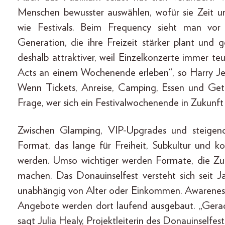
Menschen bewusster auswählen, wofür sie Zeit un
wie Festivals. Beim Frequency sieht man vor 
Generation, die ihre Freizeit stärker plant und 
deshalb attraktiver, weil Einzelkonzerte immer t
Acts an einem Wochenende erleben“, so Harry Jenn
Wenn Tickets, Anreise, Camping, Essen und Getr
Frage, wer sich ein Festivalwochenende in Zukunft
Zwischen Glamping, VIP-Upgrades und steigend
Format, das lange für Freiheit, Subkultur und k
werden. Umso wichtiger werden Formate, die Zu
machen. Das Donauinselfest versteht sich seit Ja
unabhängig von Alter oder Einkommen. Awareness-T
Angebote werden dort laufend ausgebaut. „Gerade 
sagt Julia Healy, Projektleiterin des Donauinselfest