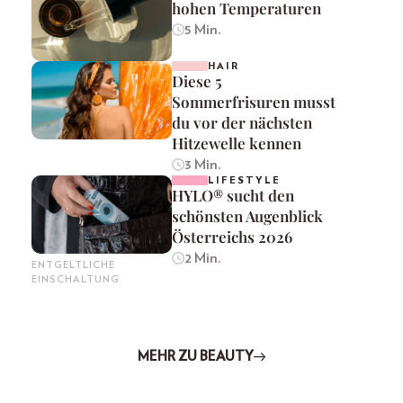
hohen Temperaturen
5 Min.
HAIR
Diese 5
Sommerfrisuren musst
du vor der nächsten
Hitzewelle kennen
3 Min.
LIFESTYLE
HYLO® sucht den
schönsten Augenblick
Österreichs 2026
2 Min.
ENTGELTLICHE
EINSCHALTUNG
MEHR ZU BEAUTY