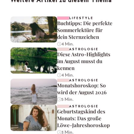
Weitere Artikel zu diesem Thema
LIFESTYLE
Buchtipps: Die perfekte
Sommerlektüre für
dein Sternzeichen
4 Min.
ASTROLOGIE
Diese Astro-Highlights
im August musst du
kennen
4 Min.
ASTROLOGIE
Monatshoroskop: So
wird der August 2026
5 Min.
ASTROLOGIE
Geburtstagskind des
Monats: Das große
Löwe-Jahreshoroskop
3 Min.