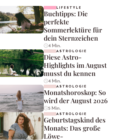
LIFESTYLE
Buchtipps: Die
perfekte
Sommerlektüre für
dein Sternzeichen
4 Min.
ASTROLOGIE
Diese Astro-
Highlights im August
musst du kennen
4 Min.
ASTROLOGIE
Monatshoroskop: So
wird der August 2026
5 Min.
ASTROLOGIE
Geburtstagskind des
Monats: Das große
Löwe-