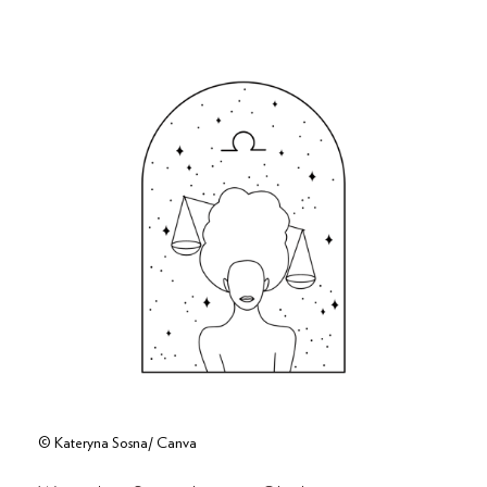
© Kateryna Sosna/ Canva