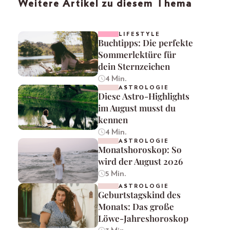
Weitere Artikel zu diesem Thema
LIFESTYLE
Buchtipps: Die perfekte
Sommerlektüre für
dein Sternzeichen
4 Min.
ASTROLOGIE
Diese Astro-Highlights
im August musst du
kennen
4 Min.
ASTROLOGIE
Monatshoroskop: So
wird der August 2026
5 Min.
ASTROLOGIE
Geburtstagskind des
Monats: Das große
Löwe-Jahreshoroskop