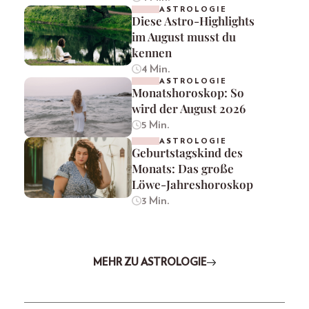
ASTROLOGIE
Diese Astro-Highlights
im August musst du
kennen
4 Min.
ASTROLOGIE
Monatshoroskop: So
wird der August 2026
5 Min.
ASTROLOGIE
Geburtstagskind des
Monats: Das große
Löwe-Jahreshoroskop
3 Min.
MEHR ZU ASTROLOGIE