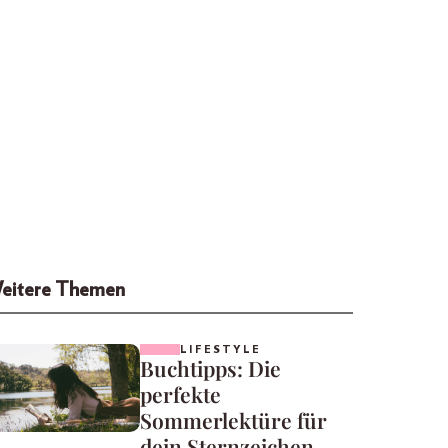
eitere Themen
LIFESTYLE
Buchtipps: Die
perfekte
Sommerlektüre für
dein Sternzeichen