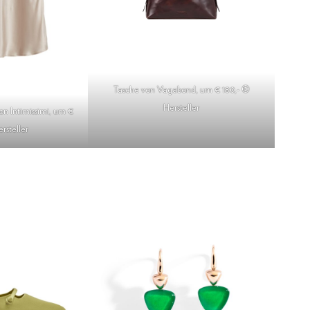
Tasche von Vagabond, um € 180,- ©
Hersteller
on Intimissimi, um €
rsteller