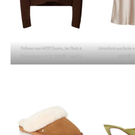
Pullover von MOP Denim, bei Peek &
Unterkleid aus Seide v
Cloppenburg um € 149,99 © Hersteller
69,90 © He