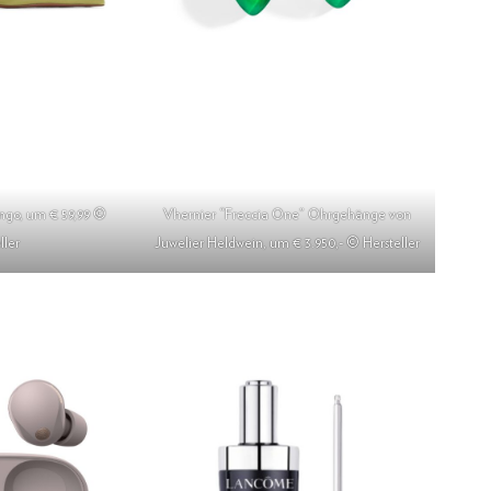
ngo, um € 59,99 ©
Vhernier “Freccia One” Ohrgehänge von
ller
Juwelier Heldwein, um € 3.950,- © Hersteller