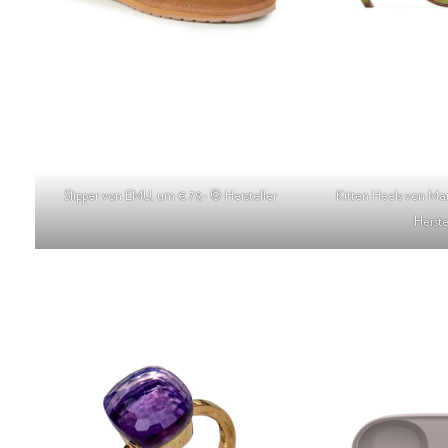
Slipper von EMU, um € 79,- © Hersteller
Kitten Heels von Ma
Herste