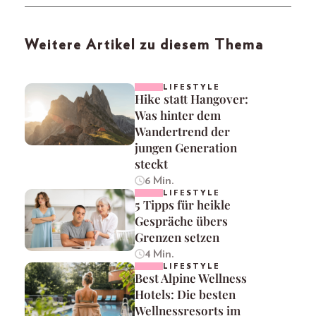
Weitere Artikel zu diesem Thema
LIFESTYLE
Hike statt Hangover:
Was hinter dem
Wandertrend der
jungen Generation
steckt
6 Min.
LIFESTYLE
5 Tipps für heikle
Gespräche übers
Grenzen setzen
4 Min.
LIFESTYLE
Best Alpine Wellness
Hotels: Die besten
Wellnessresorts im