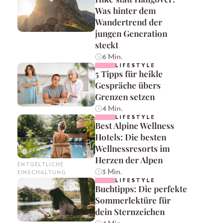
Was hinter dem
Wandertrend der
jungen Generation
steckt
6 Min.
LIFESTYLE
5 Tipps für heikle
Gespräche übers
Grenzen setzen
4 Min.
LIFESTYLE
Best Alpine Wellness
Hotels: Die besten
Wellnessresorts im
Herzen der Alpen
ENTGELTLICHE
3 Min.
EINSCHALTUNG
LIFESTYLE
Buchtipps: Die perfekte
Sommerlektüre für
dein Sternzeichen