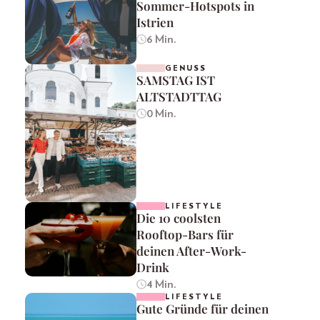
Sommer-Hotspots in
Istrien
6 Min.
GENUSS
SAMSTAG IST
ALTSTADTTAG
0 Min.
LIFESTYLE
Die 10 coolsten
Rooftop-Bars für
deinen After-Work-
Drink
4 Min.
LIFESTYLE
Gute Gründe für deinen