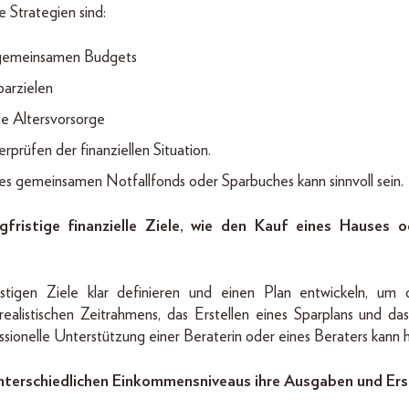
 Strategien sind:
s gemeinsamen Budgets
parzielen
ine Altersvorsorge
prüfen der finanziellen Situation.
es gemeinsamen Notfallfonds oder Sparbuches kann sinnvoll sein.
fristige finanzielle Ziele, wie den Kauf eines Hauses o
ristigen Ziele klar definieren und einen Plan entwickeln, um
realistischen Zeitrahmens, das Erstellen eines Sparplans und d
ssionelle Unterstützung einer Beraterin oder eines Beraters kann hie
nterschiedlichen Einkommensniveaus ihre Ausgaben und Ers