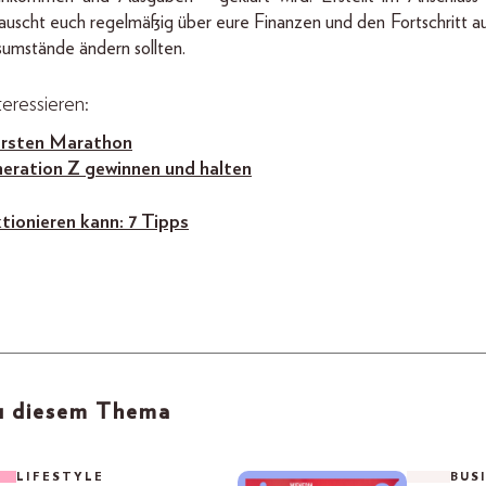
. Tauscht euch regelmäßig über eure Finanzen und den Fortschritt
sumstände ändern sollten.
eressieren:
 ersten Marathon
eration Z gewinnen und halten
tionieren kann: 7 Tipps
zu diesem Thema
LIFESTYLE
BUS