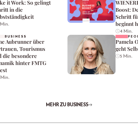
e it Work: So gelingt
WIENERI
ritt in die
Boost: D
bstständigkeit
Schritt f
beginnt h
 Min.
4 Min.
BUSINESS
PEO
ne Aubrunner über
Pamela O
rtrauen, Tourismus
geht Selb
d die besondere
5 Min.
namik hinter FMTG
est
 Min.
MEHR ZU BUSINESS