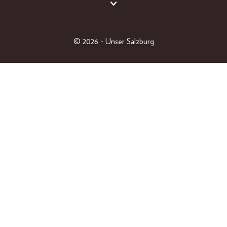
BEAUTY
FASHION
LIFESTYLE
© 2026 - Unser Salzburg
PEOPLE
GEWINNSPIELE
EINZELAUSGABEN
SHOP
ABO