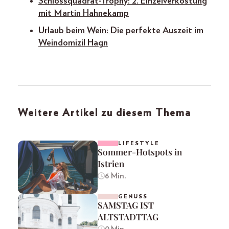
Schlossquadrat-Trophy: 2. Einzelverkostung
mit Martin Hahnekamp
Urlaub beim Wein: Die perfekte Auszeit im
Weindomizil Hagn
Weitere Artikel zu diesem Thema
LIFESTYLE
Sommer-Hotspots in
Istrien
6 Min.
GENUSS
SAMSTAG IST
ALTSTADTTAG
0 Min.