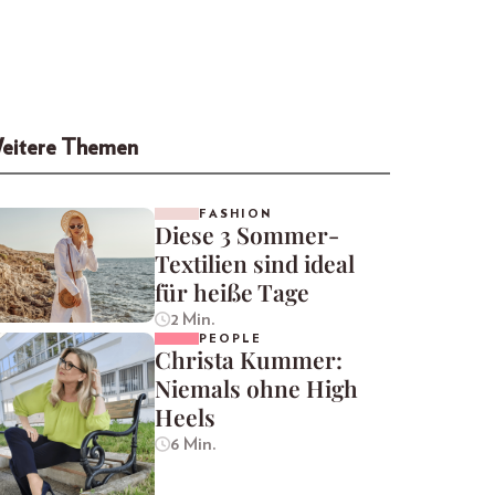
eitere Themen
FASHION
Diese 3 Sommer-
Textilien sind ideal
für heiße Tage
2 Min.
PEOPLE
Christa Kummer:
Niemals ohne High
Heels
6 Min.