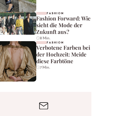
FASHION
Fashion Forward: Wie
sieht die Mode der
Zukunft aus?
8 Min.
FASHION
Verbotene Farben bei
der Hochzeit: Meide
diese Farbtöne
7 Min.