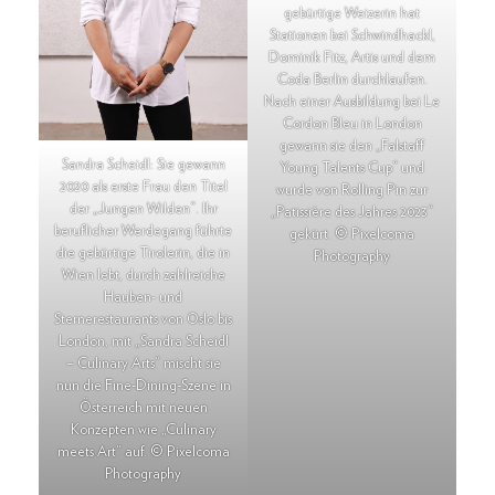
gebürtige Weizerin hat
Stationen bei Schwindhackl,
Dominik Fitz, Artis und dem
Coda Berlin durch­laufen.
Nach einer Ausbildung bei Le
Cordon Bleu in London
gewann sie den „Falstaff
Sandra Scheidl: Sie gewann
Young Talents Cup“ und
2020 als erste Frau den Titel
wurde von Rolling Pin zur
der „Jungen Wilden“. Ihr
„Patissière des Jahres 2023“
beruflicher Werdegang führte
gekürt. © Pixelcoma
die gebürtige Tirolerin, die in
Photography
Wien lebt, durch zahlreiche
Hauben- und
Sternerestaurants von Oslo bis
London, mit „Sandra Scheidl
– Culinary Arts“ mischt sie
nun die Fine-Dining-Szene in
Österreich mit neuen
Konzepten wie „Culinary
meets Art“ auf. © Pixelcoma
Photography