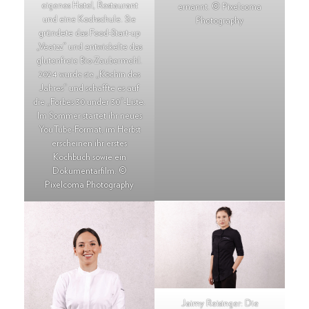
eigenes Hotel, Res­taurant
ernannt. © Pixelcoma
und eine Kochschule. Sie
Photography
gründete das Food-­Start-up
„Veatzz“ und entwickelte das
glutenfreie Bio-Zaubermehl.
2024 wurde sie „Köchin des
Jahres“ und schaffte es auf
die „Forbes 30 under 30“-Liste.
Im Sommer startet ihr neues
YouTube-Format, im Herbst
erscheinen ihr erstes
Kochbuch sowie ein
Dokumentarfilm. ©
Pixelcoma Photography
Jaimy Reisinger: Die