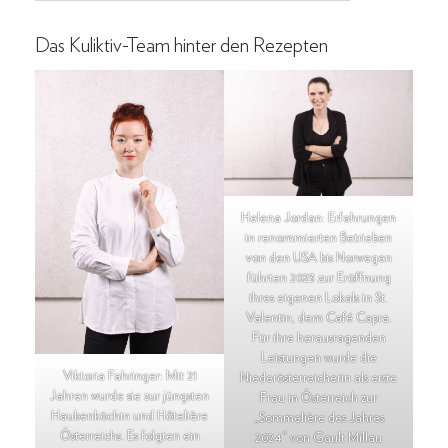
Das Kuliktiv-Team hinter den Rezepten
Helena Jordan: Erfahrungen
in renommierten Betrieben
von den USA bis Norwegen
führten 2023 zur Eröffnung
ihres eigenen Lokals in St.
Valentin, dem Café Capra.
Für ihre herausragenden
Leistungen wurde die
Viktoria Fahringer: Mit 21
Niederösterreicherin als erste
Jahren wurde sie zur jüngsten
Frau in Österreich zur
Haubenköchin und Hôtelière
„Sommelière des Jahres
Österreichs. Es folgten ein
2024“ von Gault Millau