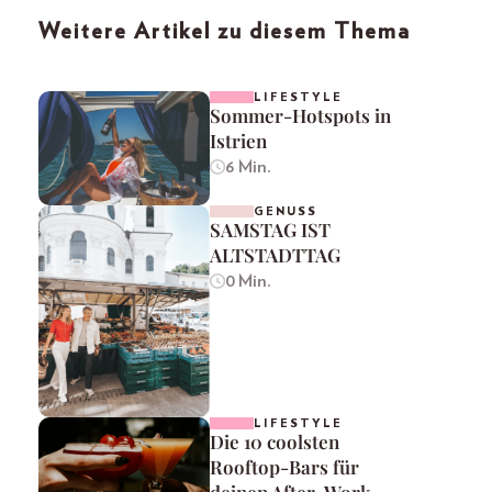
Weitere Artikel zu diesem Thema
LIFESTYLE
Sommer-Hotspots in
Istrien
6 Min.
GENUSS
SAMSTAG IST
ALTSTADTTAG
0 Min.
LIFESTYLE
Die 10 coolsten
Rooftop-Bars für
deinen After-Work-