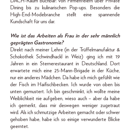
DACH-Raum buchbar: von Firmenfeiern über Private
Dining bis zu kulinarischen Pop-ups. Besonders die
High-End-Modebranche stellt eine spannende
Kundschaft für uns dar.
Wie ist das Arbeiten als Frau in der sehr männlich
geprägten Gastronomie?
Direkt nach meiner Lehre (in der Trüffelmanufaktur &
Schokothek Schwindhackl in Weiz) ging ich mit 19
Jahren in ein Sterne­restaurant in Deutschland. Dort
erwartete mich eine 25-Mann-Brigade in der Küche,
nur ein anderes Mädchen. Da habe ich mich gefühlt wie
der Fisch im Haifischbecken. Ich wurde von oben bis
unten gemustert. Ich bin geschminkt, ich wollte meine
Weiblichkeit nie aufgeben, wieso auch – aber da habe
ich gemerkt, dass mir deswegen weniger zugetraut
wird. Als ich schmutzige Arbeiten gemacht oder schwer
gehoben habe, habe ich so einige verwunderte Blicke
geerntet.