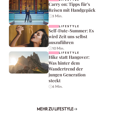
Carry on: Tipps für’s
Reisen mit Handgepäck
3 Min.
LIFESTYLE
Self-Date-Summer: Es
wird Zeit uns selbst
auszuführen
10 Min.
LIFESTYLE
Hike statt Hangover:
Was hinter dem
Wandertrend der
jungen Generation
steckt
6 Min.
MEHR ZU LIFESTYLE