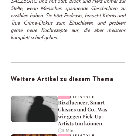
SALZBURG und mit Stift, Block und Herz immer zur
Stelle, wenn Menschen spannende Geschichten zu
erzählen haben. Sie hört Podcasts, braucht Krimis und
True Crime-Dokus zum Einschlafen und probiert
gerne neue Kochrezepte aus, die aber meistens
komplett schief gehen.
Weitere Artikel zu diesem Thema
LIFESTYLE
Rizzfluencer, Smart
Glasses und Co.: Was
wir gegen Pick-Up-
Artists tun können
8 Min.
LIFESTYLE