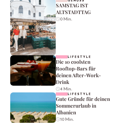
GENUSS
SAMSTAG IST
ALTSTADTTAG
0 Min.
LIFESTYLE
Die 10 coolsten
Rooftop-Bars für
deinen After-Work-
Drink
4 Min.
LIFESTYLE
Gute Gründe für deinen
Sommerurlaub in
Albanien
10 Min.