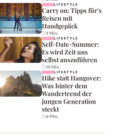
LIFESTYLE
Carry on: Tipps für’s
Reisen mit
Handgepäck
3 Min.
LIFESTYLE
Self-Date-Summer:
Es wird Zeit uns
selbst auszuführen
10 Min.
LIFESTYLE
Hike statt Hangover:
Was hinter dem
Wandertrend der
jungen Generation
steckt
6 Min.