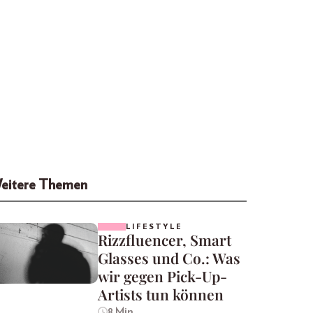
eitere Themen
LIFESTYLE
Rizzfluencer, Smart
Glasses und Co.: Was
wir gegen Pick-Up-
Artists tun können
8 Min.