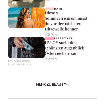
HAIR
Diese 5
Sommerfrisuren musst
du vor der nächsten
Hitzewelle kennen
3 Min.
LIFESTYLE
HYLO® sucht den
schönsten Augenblick
Österreichs 2026
2 Min.
ENTGELTLICHE
EINSCHALTUNG
MEHR ZU BEAUTY