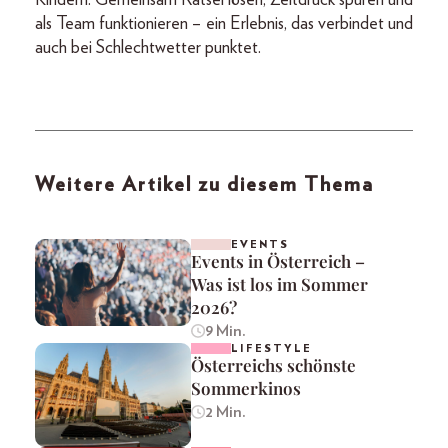
als Team funktionieren – ein Erlebnis, das verbindet und
auch bei Schlechtwetter punktet.
Weitere Artikel zu diesem Thema
EVENTS
Events in Österreich –
Was ist los im Sommer
2026?
9 Min.
LIFESTYLE
Österreichs schönste
Sommerkinos
2 Min.