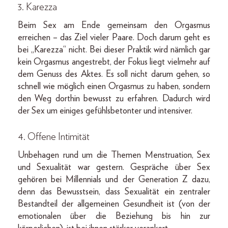
3. Karezza
Beim Sex am Ende gemeinsam den Orgasmus
erreichen – das Ziel vieler Paare. Doch darum geht es
bei „Karezza“ nicht. Bei dieser Praktik wird nämlich gar
kein Orgasmus angestrebt, der Fokus liegt vielmehr auf
dem Genuss des Aktes. Es soll nicht darum gehen, so
schnell wie möglich einen Orgasmus zu haben, sondern
den Weg dorthin bewusst zu erfahren. Dadurch wird
der Sex um einiges gefühlsbetonter und intensiver.
4. Offene Intimität
Unbehagen rund um die Themen Menstruation, Sex
und Sexualität war gestern. Gespräche über Sex
gehören bei Millennials und der Generation Z dazu,
denn das Bewusstsein, dass Sexualität ein zentraler
Bestandteil der allgemeinen Gesundheit ist (von der
emotionalen über die Beziehung bis hin zur