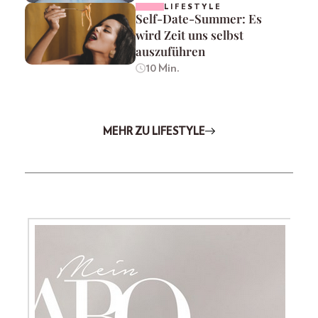
LIFESTYLE
Self-Date-Summer: Es
wird Zeit uns selbst
auszuführen
10 Min.
MEHR ZU LIFESTYLE