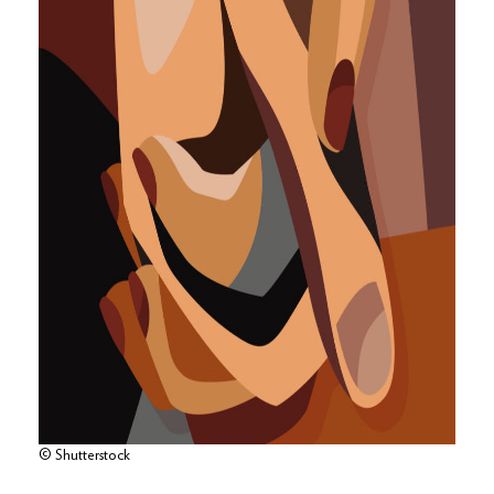
© Shutterstock