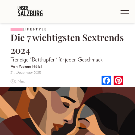
LIFESTYLE
Die 7 wichtigsten Sextrends
2024
Trendige "Betthupferl" für jeden Geschmack!
Von Yvonne Hölzl
21. Dezember 2023
3 Min.