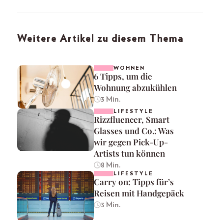
Weitere Artikel zu diesem Thema
WOHNEN
6 Tipps, um die
Wohnung abzukühlen
3 Min.
LIFESTYLE
Rizzfluencer, Smart
Glasses und Co.: Was
wir gegen Pick-Up-
Artists tun können
8 Min.
LIFESTYLE
Carry on: Tipps für’s
Reisen mit Handgepäck
3 Min.