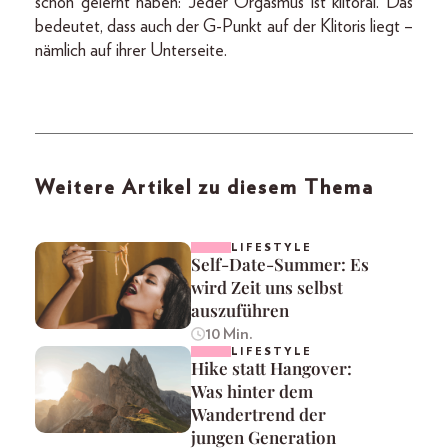
schon gelernt haben: Jeder Orgasmus ist klitoral. Das
bedeutet, dass auch der G-Punkt auf der Klitoris liegt –
nämlich auf ihrer Unterseite.
Weitere Artikel zu diesem Thema
LIFESTYLE
Self-Date-Summer: Es
wird Zeit uns selbst
auszuführen
10 Min.
LIFESTYLE
Hike statt Hangover:
Was hinter dem
Wandertrend der
jungen Generation