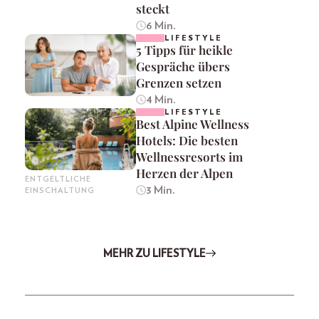
steckt
6 Min.
LIFESTYLE
5 Tipps für heikle
Gespräche übers
Grenzen setzen
4 Min.
LIFESTYLE
Best Alpine Wellness
Hotels: Die besten
Wellnessresorts im
Herzen der Alpen
ENTGELTLICHE
3 Min.
EINSCHALTUNG
MEHR ZU LIFESTYLE