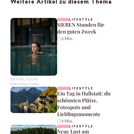
Weitere Artikel zu diesem Thema
LIFESTYLE
SIEBEN Stunden für
den guten Zweck
2 Min.
ENTGELTLICHE
EINSCHALTUNG
LIFESTYLE
Ein Tag in Hallstatt: die
schönsten Plätze,
Fotospots und
Lieblingsmomente
3 Min.
LIFESTYLE
Neue Lust am