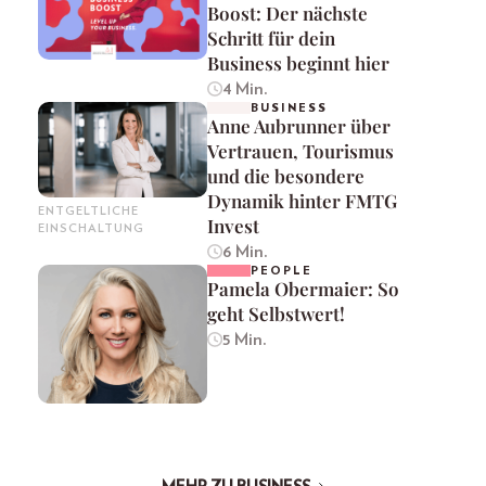
Boost: Der nächste
Schritt für dein
Business beginnt hier
4 Min.
BUSINESS
Anne Aubrunner über
Vertrauen, Tourismus
und die besondere
Dynamik hinter FMTG
ENTGELTLICHE
Invest
EINSCHALTUNG
6 Min.
PEOPLE
Pamela Obermaier: So
geht Selbstwert!
5 Min.