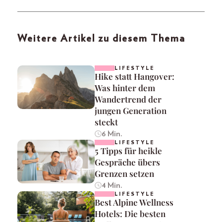
Weitere Artikel zu diesem Thema
LIFESTYLE
Hike statt Hangover:
Was hinter dem
Wandertrend der
jungen Generation
steckt
6 Min.
LIFESTYLE
5 Tipps für heikle
Gespräche übers
Grenzen setzen
4 Min.
LIFESTYLE
Best Alpine Wellness
Hotels: Die besten