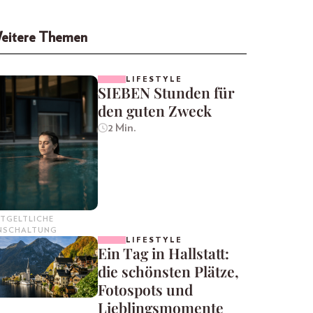
eitere Themen
LIFESTYLE
SIEBEN Stunden für
den guten Zweck
2 Min.
TGELTLICHE
INSCHALTUNG
LIFESTYLE
Ein Tag in Hallstatt:
die schönsten Plätze,
Fotospots und
Lieblingsmomente