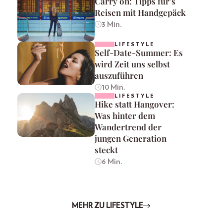
Carry on: Tipps für’s
Reisen mit Handgepäck
3 Min.
LIFESTYLE
Self-Date-Summer: Es
wird Zeit uns selbst
auszuführen
10 Min.
LIFESTYLE
Hike statt Hangover:
Was hinter dem
Wandertrend der
jungen Generation
steckt
6 Min.
MEHR ZU LIFESTYLE