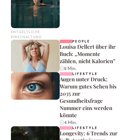
ENTGELTLICHE
EINSCHALTUNG
PEOPLE
Louisa Dellert über ihr
Buch: „Momente
zählen, nicht Kalorien”
8 Min.
LIFESTYLE
Augen unter Druck:
Warum gutes Sehen bis
2035 zur
Gesundheitsfrage
Nummer eins werden
könnte
4 Min.
LIFESTYLE
Longevity: 6 Trends zur