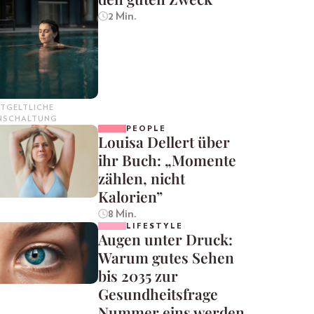
2 Min.
TGELTLICHE
INSCHALTUNG
PEOPLE
Louisa Dellert über
ihr Buch: „Momente
zählen, nicht
Kalorien”
8 Min.
LIFESTYLE
Augen unter Druck:
Warum gutes Sehen
bis 2035 zur
Gesundheitsfrage
Nummer eins werden