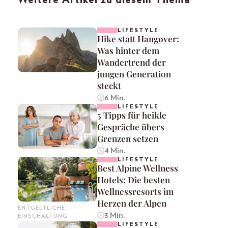
Weitere Artikel zu diesem Thema
LIFESTYLE
Hike statt Hangover:
Was hinter dem
Wandertrend der
jungen Generation
steckt
6 Min.
LIFESTYLE
5 Tipps für heikle
Gespräche übers
Grenzen setzen
4 Min.
LIFESTYLE
Best Alpine Wellness
Hotels: Die besten
Wellnessresorts im
Herzen der Alpen
ENTGELTLICHE
3 Min.
EINSCHALTUNG
LIFESTYLE