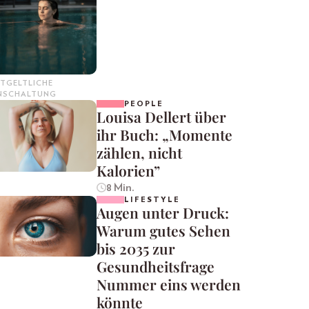
TGELTLICHE
INSCHALTUNG
PEOPLE
Louisa Dellert über
ihr Buch: „Momente
zählen, nicht
Kalorien”
8 Min.
LIFESTYLE
Augen unter Druck:
Warum gutes Sehen
bis 2035 zur
Gesundheitsfrage
Nummer eins werden
könnte