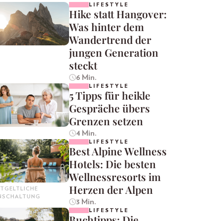
LIFESTYLE
Hike statt Hangover:
Was hinter dem
Wandertrend der
jungen Generation
steckt
6 Min.
LIFESTYLE
5 Tipps für heikle
Gespräche übers
Grenzen setzen
4 Min.
LIFESTYLE
Best Alpine Wellness
Hotels: Die besten
Wellnessresorts im
Herzen der Alpen
TGELTLICHE
INSCHALTUNG
3 Min.
LIFESTYLE
Buchtipps: Die