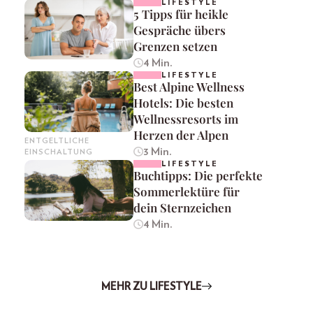
LIFESTYLE
5 Tipps für heikle
Gespräche übers
Grenzen setzen
4 Min.
LIFESTYLE
Best Alpine Wellness
Hotels: Die besten
Wellnessresorts im
Herzen der Alpen
ENTGELTLICHE
3 Min.
EINSCHALTUNG
LIFESTYLE
Buchtipps: Die perfekte
Sommerlektüre für
dein Sternzeichen
4 Min.
MEHR ZU LIFESTYLE