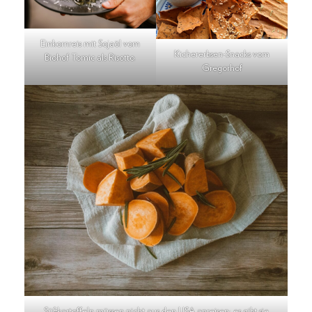
Einkornreis mit Sojaöl vom
Kichererbsen-Snacks vom
Biohof Tomic als Risotto.
Gregorhof
Süßkartoffeln müssen nicht aus den USA anreisen: es gibt sie