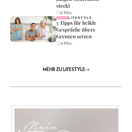
steckt
6 Min.
LIFESTYLE
5 Tipps für heikle
Gespräche übers
Grenzen setzen
4 Min.
MEHR ZU LIFESTYLE