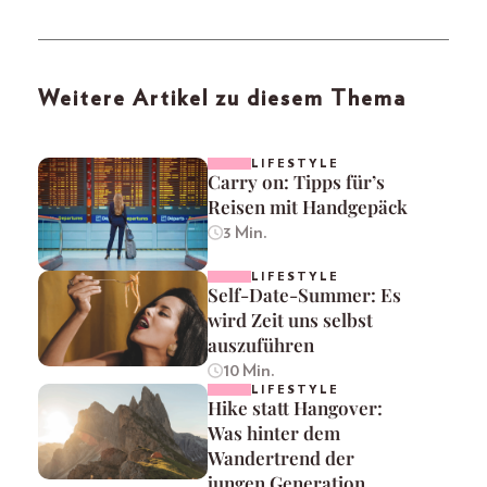
Weitere Artikel zu diesem Thema
LIFESTYLE
Carry on: Tipps für’s
Reisen mit Handgepäck
3 Min.
LIFESTYLE
Self-Date-Summer: Es
wird Zeit uns selbst
auszuführen
10 Min.
LIFESTYLE
Hike statt Hangover:
Was hinter dem
Wandertrend der
jungen Generation