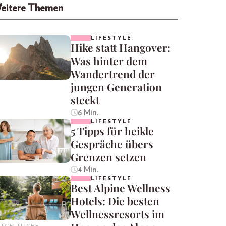
eitere Themen
LIFESTYLE
Hike statt Hangover:
Was hinter dem
Wandertrend der
jungen Generation
steckt
6 Min.
LIFESTYLE
5 Tipps für heikle
Gespräche übers
Grenzen setzen
4 Min.
LIFESTYLE
Best Alpine Wellness
Hotels: Die besten
Wellnessresorts im