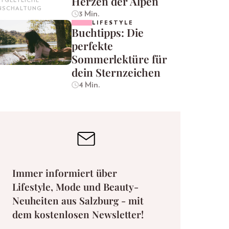
Herzen der Alpen
TGELTLICHE
INSCHALTUNG
3 Min.
LIFESTYLE
Buchtipps: Die
perfekte
Sommerlektüre für
dein Sternzeichen
4 Min.
Immer informiert über
Lifestyle, Mode und Beauty-
Neuheiten aus Salzburg - mit
dem kostenlosen Newsletter!