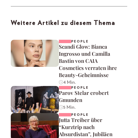
Weitere Artikel zu diesem Thema
PEOPLE
Scandi Glow: Bianca
Ingrosso und Camilla
Bastin von CAIA
Cosmetics verraten ihre
Beauty-Geheimnisse
4 Min.
PEOPLE
Parov Stelar erobert
Gmunden
5 Min.
PEOPLE
Jutta Treiber über
“Kurztrip nach
Absurdistan”, Jubiläen