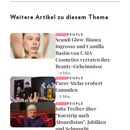
Weitere Artikel zu diesem Thema
PEOPLE
Scandi Glow: Bianca
Ingrosso und Camilla
Bastin von CAIA
Cosmetics verraten ihre
Beauty-Geheimnisse
4 Min.
PEOPLE
Parov Stelar erobert
Gmunden
5 Min.
PEOPLE
Jutta Treiber über
“Kurztrip nach
Absurdistan”, Jubiläen
und Sehnsucht