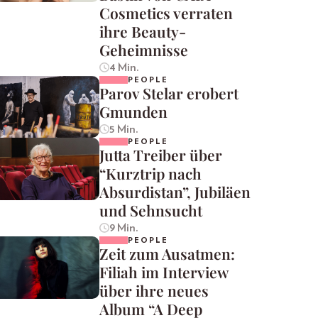
Cosmetics verraten
ihre Beauty-
Geheimnisse
4 Min.
PEOPLE
Parov Stelar erobert
Gmunden
5 Min.
PEOPLE
Jutta Treiber über
“Kurztrip nach
Absurdistan”, Jubiläen
und Sehnsucht
9 Min.
PEOPLE
Zeit zum Ausatmen:
Filiah im Interview
über ihre neues
Album “A Deep