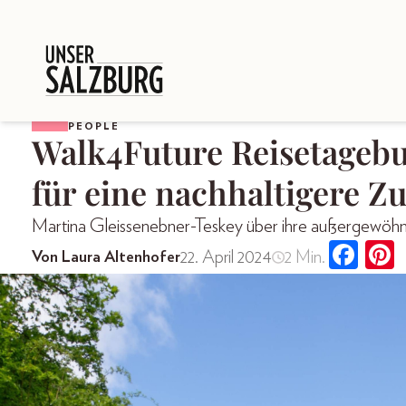
PEOPLE
Walk4Future Reisetagebuc
für eine nachhaltigere Z
Martina Gleissenebner-Teskey über ihre außergewöhnl
22. April 2024
2 Min.
Von Laura Altenhofer